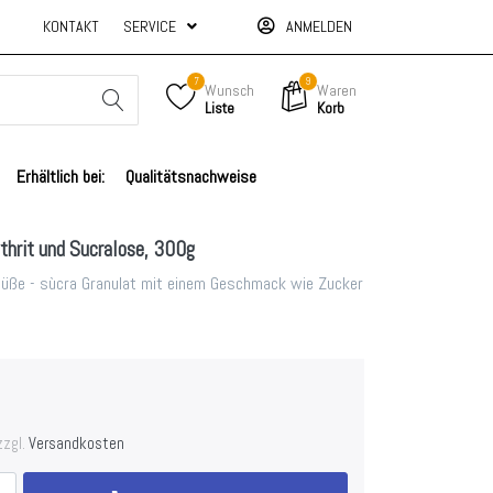
KONTAKT
SERVICE
ANMELDEN
7
9
Wunsch
Waren
Liste
Korb
Erhältlich bei:
Qualitätsnachweise
thrit und Sucralose, 300g
lsüße - sùcra Granulat mit einem Geschmack wie Zucker
zzgl.
Versandkosten