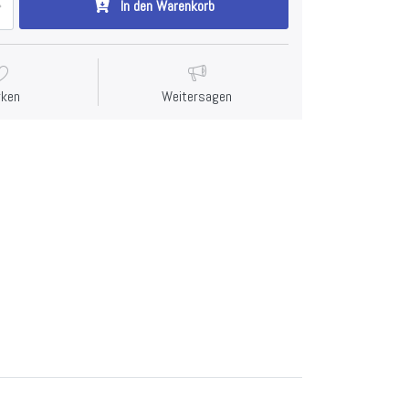
In den Warenkorb
rken
Weitersagen