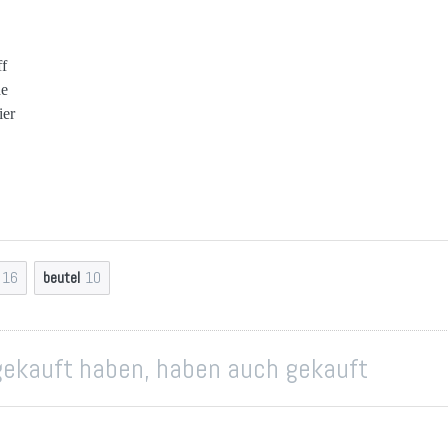
ff
he
ier
16
beutel
10
 gekauft haben, haben auch gekauft