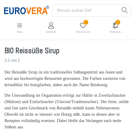
7
9
Menü
Anmelden
Wunschliste
Warenkorb
BIO Reissüße Sirup
1-1
von
1
Der Reissüße Sirup ist ein traditionelles Süßungsmittel aus Asien und
wird aus hochwertigen Reissorten gewonnen. Die Farben variieren von
kristallklar bis honigfarben, daher auch der Name Reishonig.
Die Umwandlung im Organismus erfolgt zur Hälfte in Zweifachzucker
(Maltose) und Einfachzucker (Glucose/Traubenzucker). Der feine, milde
und fast zarte Geschmack von Reissüße enthält kaum Nebenaromen.
Obwohl sie nicht so intensiv wie Honig süßt, kann es diesen aber in
Rezepten vollständig ersetzen. Dabei bleibt das Verlangen nach mehr
Süßem aus.