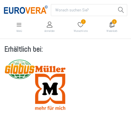
7
9
Menü
Anmelden
Wunschliste
Warenkorb
Erhältlich bei: