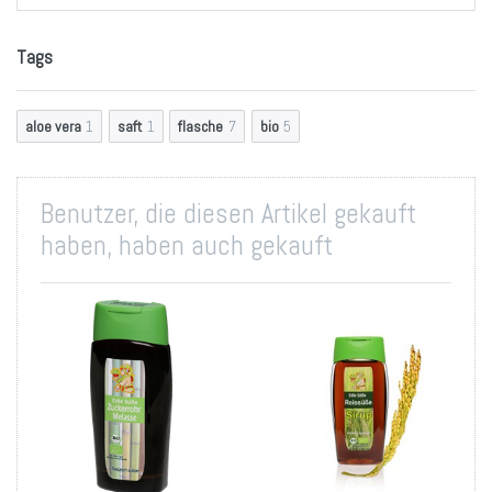
Tags
aloe vera
1
saft
1
flasche
7
bio
5
Benutzer, die diesen Artikel gekauft
haben, haben auch gekauft