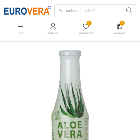
7
9
Menü
Anmelden
Wunschliste
Warenkorb