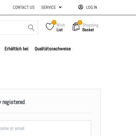
CONTACT US
SERVICE
LOG IN
7
9
Wish
Shopping
List
Basket
Erhältlich bei:
Qualitätsnachweise
y registered